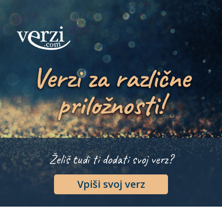
Verzi za različne
priložnosti!
Želiš tudi ti dodati svoj verz?
Vpiši svoj verz