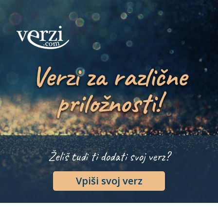
Verzi za različne
priložnosti!
Želiš tudi ti dodati svoj verz?
Vpiši svoj verz