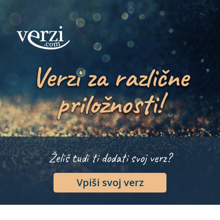
Verzi za različne
priložnosti!
Želiš tudi ti dodati svoj verz?
Vpiši svoj verz