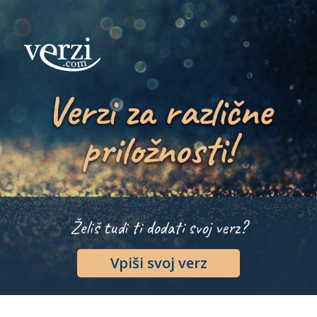
Verzi za različne
priložnosti!
Želiš tudi ti dodati svoj verz?
Vpiši svoj verz