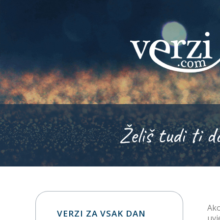
Želiš tudi ti d
Ako
VERZI ZA VSAK DAN
uvj