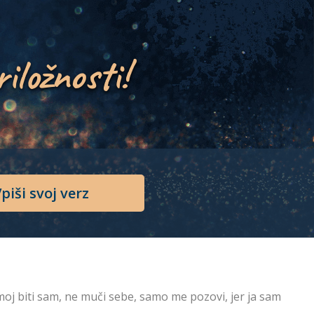
riložnosti!
piši svoj verz
emoj biti sam, ne muči sebe, samo me pozovi, jer ja sam