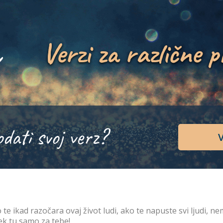
Verzi za različne p
odati svoj verz?
V
 te ikad razočara ovaj život ludi, ako te napuste svi ljudi, n
ek tu samo za tebe!