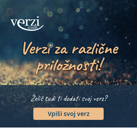
Verzi za različne
priložnosti!
Želiš tudi ti dodati svoj verz?
Vpiši svoj verz