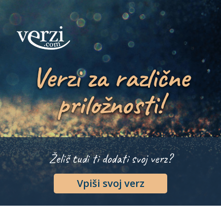
Verzi za različne
priložnosti!
Želiš tudi ti dodati svoj verz?
Vpiši svoj verz