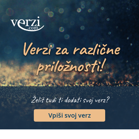
Verzi za različne
priložnosti!
Želiš tudi ti dodati svoj verz?
Vpiši svoj verz