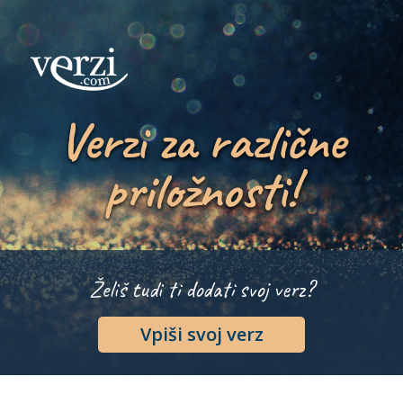
Verzi za različne
priložnosti!
Želiš tudi ti dodati svoj verz?
Vpiši svoj verz