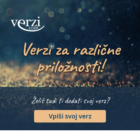
Verzi za različne
priložnosti!
Želiš tudi ti dodati svoj verz?
Vpiši svoj verz